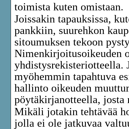
toimista kuten omistaan.
Joissakin tapauksissa, ku
pankkiin, suurehkon kaupa
sitoumuksen tekoon pysty
Nimenkirjoitusoikeuden o
yhdistysrekisteriotteella.
myöhemmin tapahtuva esim
hallinto oikeuden muuttu
pöytäkirjanotteella, josta
Mikäli jotakin tehtävää h
jolla ei ole jatkuvaa valt