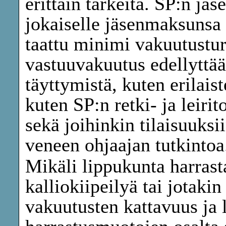
erittäin tärkeitä. SP:n j
jokaiselle jäsenmaksunsa 
taattu minimi vakuutustur
vastuuvakuutus edellyttää
täyttymistä, kuten erilais
kuten SP:n retki- ja leiri
sekä joihinkin tilaisuuksii
veneen ohjaajan tutkintoa
Mikäli lippukunta harrast
kalliokiipeilyä tai jotakin
vakuutusten kattavuus ja 