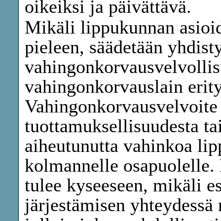
oikeiksi ja päivättävä.
Mikäli lippukunnan asioi
pieleen, säädetään yhdisty
vahingonkorvausvelvollis
vahingonkorvauslain erit
Vahingonkorvausvelvoite t
tuottamuksellisuudesta t
aiheutunutta vahinkoa lip
kolmannelle osapuolelle
tulee kyseeseen, mikäli e
järjestämisen yhteydessä 