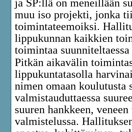
ja SP:llä on meneillään su
muu iso projekti, jonka ti
toimintateemoiksi. Halli
lippukunnan kaikkien to
toimintaa suunniteltaessa 
Pitkän aikavälin toiminta
lippukuntatasolla harvina
nimen omaan koulutusta s
valmistauduttaessa suuree
suuren hankkeen, veneen 
valmistelussa. Hallitukse