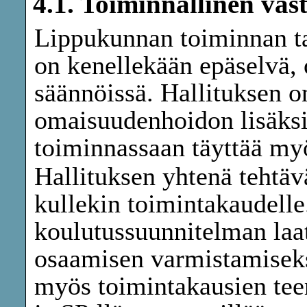
4.1. Toiminnallinen vas
Lippukunnan toiminnan ta
on kenellekään epäselvä,
säännöissä. Hallituksen o
omaisuudenhoidon lisäksi 
toiminnassaan täyttää my
Hallituksen yhtenä tehtäv
kullekin toimintakaudelle
koulutussuunnitelman laa
osaamisen varmistamiseksi
myös toimintakausien tee