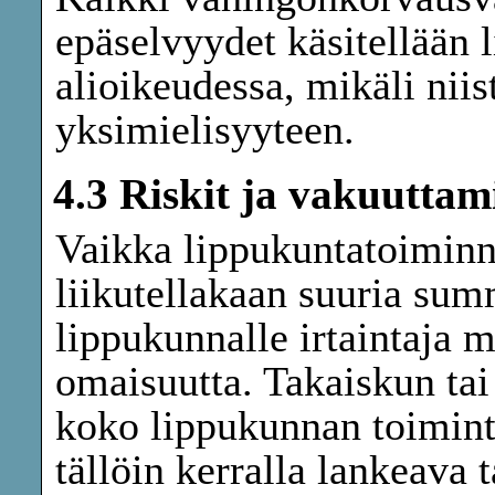
epäselvyydet käsitellään 
alioikeudessa, mikäli nii
yksimielisyyteen.
4.3 Riskit ja vakuuttam
Vaikka lippukuntatoiminna
liikutellakaan suuria sum
lippukunnalle irtaintaja 
omaisuutta. Takaiskun tai
koko lippukunnan toimint
tällöin kerralla lankeava