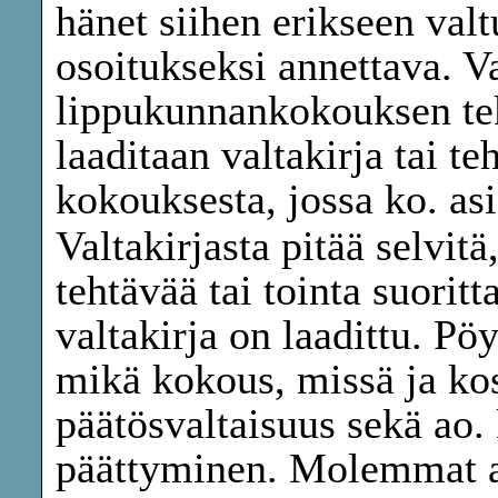
hänet siihen erikseen valt
osoitukseksi annettava. Va
lippukunnankokouksen te
laaditaan valtakirja tai t
kokouksesta, jossa ko. asi
Valtakirjasta pitää selvit
tehtävää tai tointa suorit
valtakirja on laadittu. Pöy
mikä kokous, missä ja kos
päätösvaltaisuus sekä ao.
päättyminen. Molemmat as