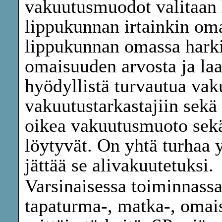
vakuutusmuodot valitaan h
lippukunnan irtainkin om
lippukunnan omassa harki
omaisuuden arvosta ja la
hyödyllistä turvautua vak
vakuutustarkastajiin sekä
oikea vakuutusmuoto sekä
löytyvät. On yhtä turhaa 
jättää se alivakuutetuksi.
Varsinaisessa toiminnassa
tapaturma-, matka-, omai