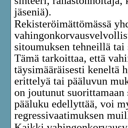
sihteeri, rahastonhoitaja,
jäseniä).
Rekisteröimättömässä yhd
vahingonkorvausvelvollisu
sitoumuksen tehneillä tai 
Tämä tarkoittaa, että vah
täysimääräisesti keneltä 
erittelyä tai pääluvun muk
on joutunut suorittamaa
pääluku edellyttää, voi 
regressivaatimuksen muille
Kaikki vahingonkorvausvaa