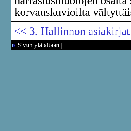
harrastusmuotojen osalta s
korvauskuvioilta vältyttäi
<< 3. Hallinnon asiakirjat
Sivun ylälaitaan
|