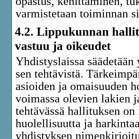
opastus, kehittäminen, tuk
varmistetaan toiminnan si
4.2. Lippukunnan halli
vastuu ja oikeudet
Yhdistyslaissa säädetään 
sen tehtävistä. Tärkeimpä
asioiden ja omaisuuden h
voimassa olevien lakien j
tehtävässä hallituksen on 
huolellisuutta ja harkinta
yhdistyksen nimenkirjoit