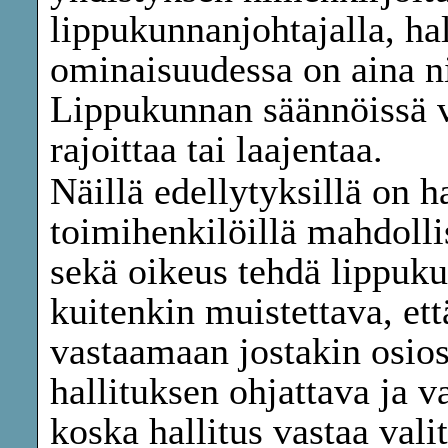
lippukunnanjohtajalla, ha
ominaisuudessa on aina n
Lippukunnan säännöissä v
rajoittaa tai laajentaa.
Näillä edellytyksillä on ha
toimihenkilöillä mahdolli
sekä oikeus tehdä lippuk
kuitenkin muistettava, et
vastaamaan jostakin osiost
hallituksen ohjattava ja v
koska hallitus vastaa val