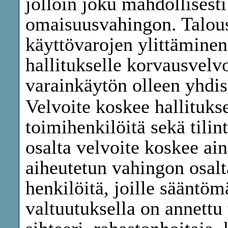
jolloin joku mahdollisesti
omaisuusvahingon. Talou
käyttövarojen ylittäminen
hallitukselle korvausvelvo
varainkäytön olleen yhdist
Velvoite koskee hallituks
toimihenkilöitä sekä tilint
osalta velvoite koskee ai
aiheutetun vahingon osalt
henkilöitä, joille sääntöm
valtuutuksella on annettu 