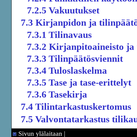
7.2.5 Vakuutukset
7.3 Kirjanpidon ja tilinpäät
7.3.1 Tilinavaus
7.3.2 Kirjanpitoaineisto ja
7.3.3 Tilinpäätösviennit
7.3.4 Tuloslaskelma
7.3.5 Tase ja tase-erittelyt
7.3.6 Tasekirja
7.4 Tilintarkastuskertomus
7.5 Valvontatarkastus tilik
Sivun ylälaitaan
|