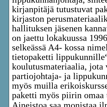
kirjanpitäjä tutustuvat pa
kirjaston perusmateriaali
hallituksen jäsenen kannat
on jaettu lokakuussa 1996
selkeässä A4- kossa nimel
tietopaketti lippukunnille“
koulutusmateriaalia, jota 
partiojohtaja- ja lippuku
myös muilla erikoiskursse
paketti myös piirin omaa 
Aineistoa saa monistaa ilm