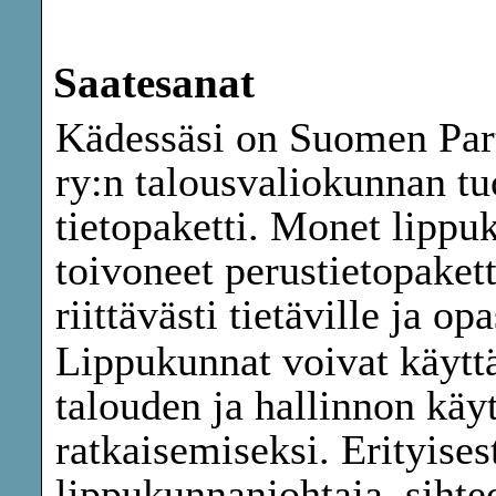
Saatesanat
Kädessäsi on Suomen Part
ry:n talousvaliokunnan tu
tietopaketti. Monet lippuk
toivoneet perustietopakett
riittävästi tietäville ja 
Lippukunnat voivat käyttä
talouden ja hallinnon kä
ratkaisemiseksi. Erityises
lippukunnanjohtaja, sihtee