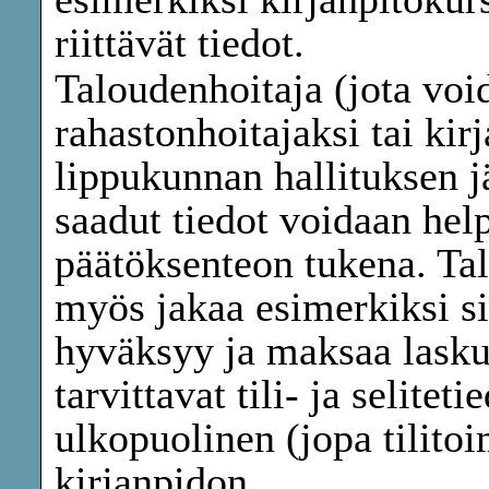
riittävät tiedot.
Taloudenhoitaja (jota vo
rahastonhoitajaksi tai kirj
lippukunnan hallituksen j
saadut tiedot voidaan he
päätöksenteon tukena. Ta
myös jakaa esimerkiksi sit
hyväksyy ja maksaa lasku
tarvittavat tili- ja selite
ulkopuolinen (jopa tilitoi
kirjanpidon.