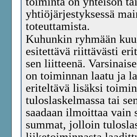
toiminta on yhteisön tai
yhtiöjärjestyksessä mai
toteuttamista.
Kuhunkin ryhmään kuulu
esitettävä riittävästi er
sen liitteenä. Varsinais
on toiminnan laatu ja 
eriteltävä lisäksi toimi
tuloslaskelmassa tai sen
saadaan ilmoittaa vain 
summat, jolloin tulosla
liiketoiminnasta laaditt