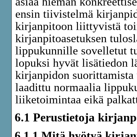
asiaa hieman konkreettise
ensin tiivistelmä kirjanpi
kirjanpitoon liittyvistä t
kirjanpitoasetuksen tulosl
lippukunnille sovelletut t
lopuksi hyvät lisätiedon l
kirjanpidon suorittamista
laadittu normaalia lippuku
liiketoimintaa eikä palkat
6.1 Perustietoja kirjanp
6.1.1 Mitä hyötyä kirja