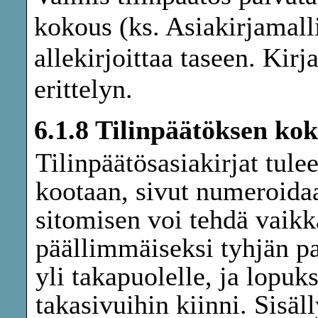
kokous (ks. Asiakirjamall
allekirjoittaa taseen. Kirja
erittelyn.
6.1.8 Tilinpäätöksen k
Tilinpäätösasiakirjat tulee
kootaan, sivut numeroidaan
sitomisen voi tehdä vaikk
päällimmäiseksi tyhjän pa
yli takapuolelle, ja lopuk
takasivuihin kiinni. Sisäl