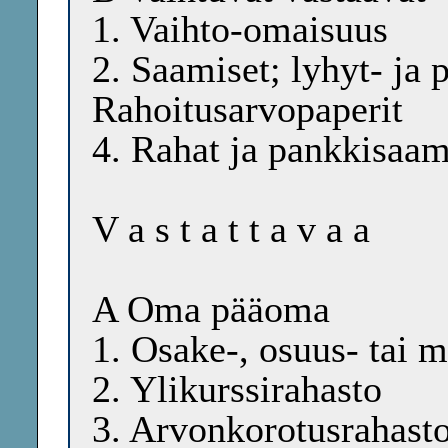
1. Vaihto-omaisuus
2. Saamiset; lyhyt- ja p
Rahoitusarvopaperit
4. Rahat ja pankkisaam
V a s t a t t a v a a
A Oma pääoma
1. Osake-, osuus- tai
2. Ylikurssirahasto
3. Arvonkorotusrahast