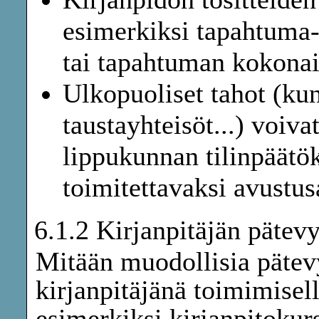
esimerkiksi tapahtuma- 
tai tapahtuman kokonai
Ulkopuoliset tahot (ku
taustayhteisöt...) voiva
lippukunnan tilinpäätök
toimitettavaksi avustus
6.1.2 Kirjanpitäjän pätev
Mitään muodollisia päte
kirjanpitäjänä toimimisel
esimerkiksi kirjanpitokurs