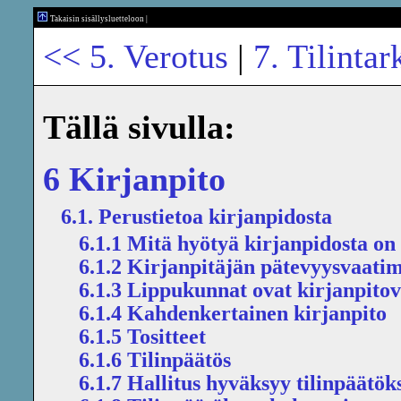
Takaisin sisällysluetteloon
|
<< 5. Verotus
|
7. Tilintar
Tällä sivulla:
6 Kirjanpito
6.1. Perustietoa kirjanpidosta
6.1.1 Mitä hyötyä kirjanpidosta on
6.1.2 Kirjanpitäjän pätevyysvaati
6.1.3 Lippukunnat ovat kirjanpitove
6.1.4 Kahdenkertainen kirjanpito
6.1.5 Tositteet
6.1.6 Tilinpäätös
6.1.7 Hallitus hyväksyy tilinpäätök