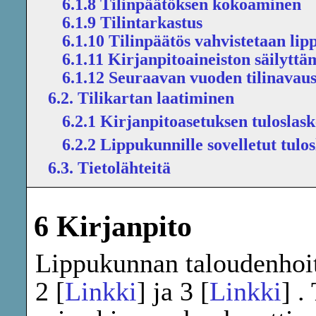
6.1.8 Tilinpäätöksen kokoaminen
6.1.9 Tilintarkastus
6.1.10 Tilinpäätös vahvistetaan li
6.1.11 Kirjanpitoaineiston säilytt
6.1.12 Seuraavan vuoden tilinavau
6.2. Tilikartan laatiminen
6.2.1 Kirjanpitoasetuksen tuloslas
6.2.2 Lippukunnille sovelletut tulo
6.3. Tietolähteitä
6 Kirjanpito
Lippukunnan taloudenhoito
2 [
Linkki
] ja 3 [
Linkki
] .