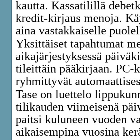
kautta. Kassatilillä debetk
kredit-kirjaus menoja. Kä
aina vastakkaiselle puolel
Yksittäiset tapahtumat me
aikajärjestyksessä päiväki
tileittäin pääkirjaan. PC-
ryhmittyvät automaattisest
Tase on luettelo lippukunn
tilikauden viimeisenä pä
paitsi kuluneen vuoden v
aikaisempina vuosina kerät