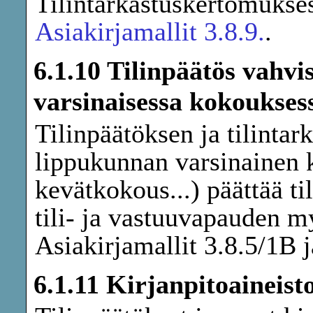
Tilintarkastuskertomukse
Asiakirjamallit 3.8.9.
.
6.1.10 Tilinpäätös vahv
varsinaisessa kokoukses
Tilinpäätöksen ja tilintar
lippukunnan varsinainen 
kevätkokous...) päättää t
tili- ja vastuuvapauden m
Asiakirjamallit 3.8.5/1B 
6.1.11 Kirjanpitoaineist