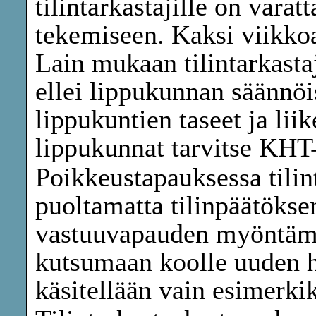
tilintarkastajille on varat
tekemiseen. Kaksi viikkoa
Lain mukaan tilintarkasta
ellei lippukunnan säännö
lippukuntien taseet ja lii
lippukunnat tarvitse KHT-
Poikkeustapauksessa tilint
puoltamatta tilinpäätökse
vastuuvapauden myöntämis
kutsumaan koolle uuden h
käsitellään vain esimerkik