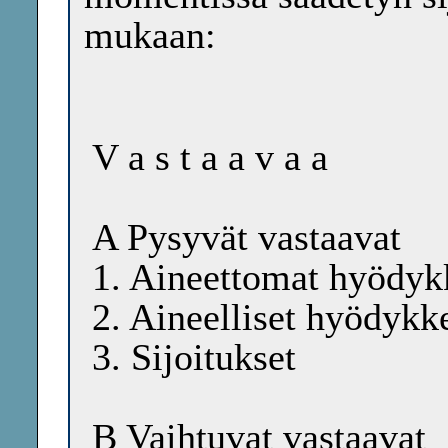
mukaan:
V a s t a a v a a
A Pysyvät vastaavat
1. Aineettomat hyödyk
2. Aineelliset hyödykk
3. Sijoitukset
B Vaihtuvat vastaavat