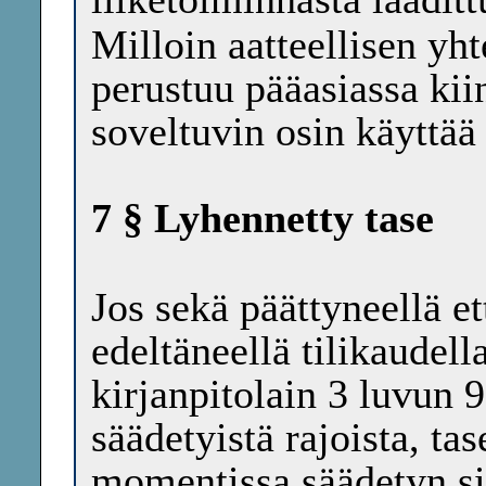
Milloin aatteellisen yht
perustuu pääasiassa kii
soveltuvin osin käyttää
7 § Lyhennetty tase
Jos sekä päättyneellä et
edeltäneellä tilikaudell
kirjanpitolain 3 luvun 
säädetyistä rajoista, ta
momentissa säädetyn si