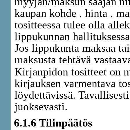
myyjän/maksun saajan nim
kaupan kohde . hinta . m
tositteessa tulee olla allek
lippukunnan hallituksess
Jos lippukunta maksaa tai
maksusta tehtävä vastaava
Kirjanpidon tositteet on n
kirjauksen varmentava to
löydettävissä. Tavallisest
juoksevasti.
6.1.6 Tilinpäätös