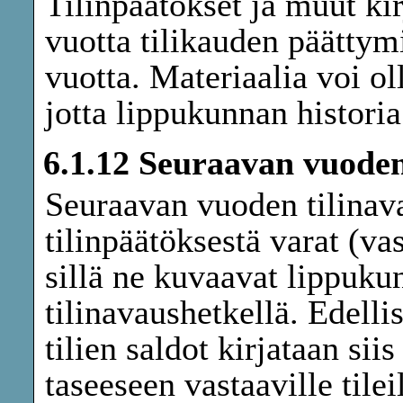
Tilinpäätökset ja muut kir
vuotta tilikauden päättymi
vuotta. Materiaalia voi o
jotta lippukunnan historia 
6.1.12 Seuraavan vuoden
Seuraavan vuoden tilinava
tilinpäätöksestä varat (vas
sillä ne kuvaavat lippukun
tilinavaushetkellä. Edell
tilien saldot kirjataan si
taseeseen vastaaville tileil