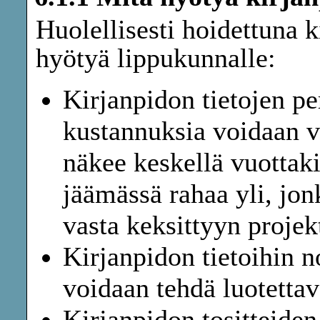
Huolellisesti hoidettuna k
hyötyä lippukunnalle:
Kirjanpidon tietojen p
kustannuksia voidaan ve
näkee keskellä vuottaki
jäämässä rahaa yli, jon
vasta keksittyyn projekt
Kirjanpidon tietoihin n
voidaan tehdä luotettav
Kirjanpidon tositteiden